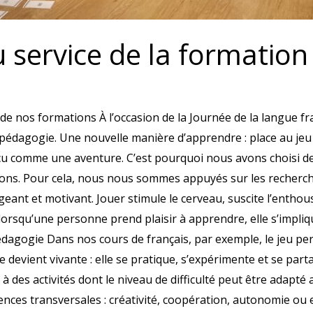
 service de la formation
e nos formations À l’occasion de la Journée de la langue 
opédagogie. Une nouvelle manière d’apprendre : place au je
écu comme une aventure. C’est pourquoi nous avons choisi d
tions. Pour cela, nous nous sommes appuyés sur les recherc
ant et motivant. Jouer stimule le cerveau, suscite l’enthousi
lorsqu’une personne prend plaisir à apprendre, elle s’impl
édagogie Dans nos cours de français, par exemple, le jeu p
devient vivante : elle se pratique, s’expérimente et se parta
des activités dont le niveau de difficulté peut être adapt
ces transversales : créativité, coopération, autonomie ou e