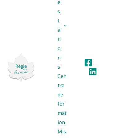
e
s
t
a
ti
o
n
s
Cen
tre
de
for
mat
ion
Mis