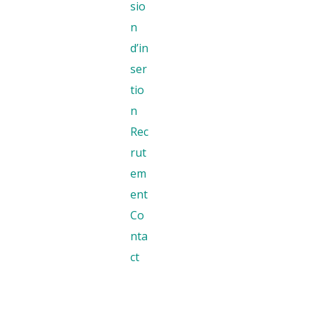
sio
n
d’in
ser
tio
n
Rec
rut
em
ent
Co
nta
ct