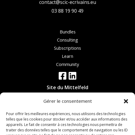
contact@scic-ecrivains.eu
03 88 19 90 49
Bundles
Consulting
Subscriptions
Learn
Community
Site du Mittelfeld
19 rue Evariste Galois,
Gérer le consentement
67300 Schiltigheim
Pour offrir les meilleures expériences, nous utilisons des technologies
Site de Haguenau
telles que les cookies pour stocker et/ou accéder aux informations des
appareils. Le fait de consentir à ces technologies nous permettra de
6 rue de l'Ecorçage
traiter des données telles que le comportement de navigation ou les ID