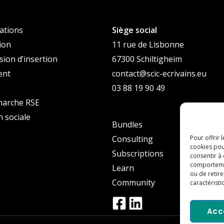
ations
Siège social
ion
11 rue de Lisbonne
sion d’insertion
67300 Schiltigheim
ent
contact@scic-ecrivains.eu
03 88 19 90 49
marche RSE
n sociale
Bundles
Pour offrir 
Consulting
cookies pou
Subscriptions
consentir à
comportement
Learn
ou de retire
Community
caractéristi
Acc