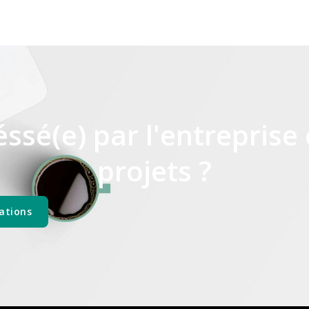
éssé(e) par l'entreprise 
projets ?
ations