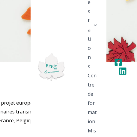
e
s
t
a
ti
o
n
s
Cen
tre
de
 projet européen financé
for
naires transnationaux
mat
France, Belgique, Espagne,
ion
Mis