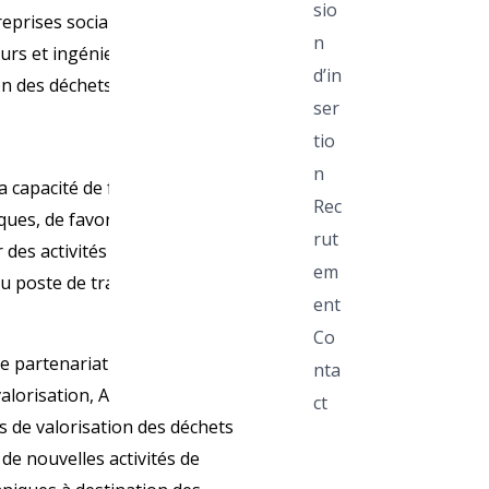
sio
reprises sociales, des
n
eurs et ingénieurs afin
d’in
ion des déchets organiques et
ser
tio
n
la capacité de formation aux
Rec
ues, de favoriser le
rut
es activités vertes, des
em
u poste de travail pour des
ent
Co
le partenariat à développer
nta
valorisation, Agent de
ct
s de valorisation des déchets
e nouvelles activités de