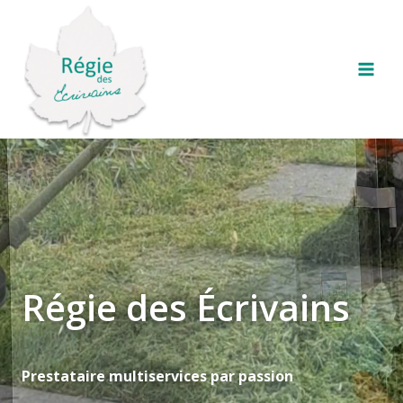
Aller
Mai
au
Men
contenu
Régie des Écrivains
Prestataire multiservices par passion