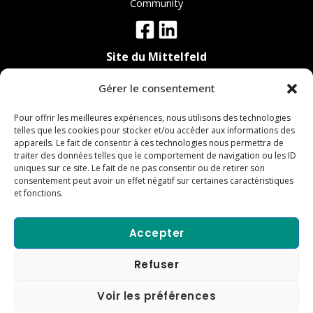
Community
Site du Mittelfeld
19 rue Evariste Galois,
Gérer le consentement
67300 Schiltigheim
Pour offrir les meilleures expériences, nous utilisons des technologies
Site de Haguenau
telles que les cookies pour stocker et/ou accéder aux informations des
appareils. Le fait de consentir à ces technologies nous permettra de
6 rue de l'Ecorçage
traiter des données telles que le comportement de navigation ou les ID
67590 Schweighouse-sur-Moder
uniques sur ce site. Le fait de ne pas consentir ou de retirer son
consentement peut avoir un effet négatif sur certaines caractéristiques
et fonctions.
Accepter
Copyright © 2024 Régie des Ecrivains
Refuser
Mentions légales
Politique de confidentialité
Voir les préférences