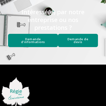
Intéressé(e) par notre
entreprise ou nos
prestations ?
Demande
Demande de
d'informations
devis