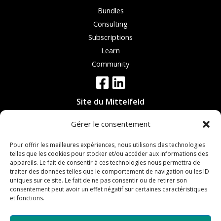
Bundles
Consulting
Subscriptions
Learn
Community
Site du Mittelfeld
19 rue Evariste Galois,
Gérer le consentement
67300 Schiltigheim
Pour offrir les meilleures expériences, nous utilisons des technologies
Site de Haguenau
telles que les cookies pour stocker et/ou accéder aux informations des
appareils. Le fait de consentir à ces technologies nous permettra de
6 rue de l'Ecorçage
traiter des données telles que le comportement de navigation ou les ID
67590 Schweighouse-sur-Moder
uniques sur ce site. Le fait de ne pas consentir ou de retirer son
consentement peut avoir un effet négatif sur certaines caractéristiques
et fonctions.