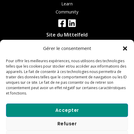
Learn
Community
Site du Mittelfeld
19 rue Evariste Galois,
Gérer le consentement
67300 Schiltigheim
Pour offrir les meilleures expériences, nous utilisons des technologies
Site de Haguenau
telles que les cookies pour stocker et/ou accéder aux informations des
appareils. Le fait de consentir à ces technologies nous permettra de
6 rue de l'Ecorçage
traiter des données telles que le comportement de navigation ou les ID
67590 Schweighouse-sur-Moder
uniques sur ce site. Le fait de ne pas consentir ou de retirer son
consentement peut avoir un effet négatif sur certaines caractéristiques
et fonctions.
Accepter
Copyright © 2024 Régie des Ecrivains
Refuser
Mentions légales