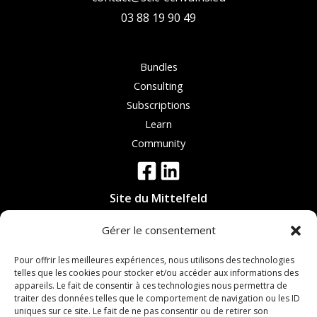
03 88 19 90 49
Bundles
Consulting
Subscriptions
Learn
Community
Site du Mittelfeld
19 rue Evariste Galois,
Gérer le consentement
67300 Schiltigheim
Pour offrir les meilleures expériences, nous utilisons des technologies
Site de Haguenau
telles que les cookies pour stocker et/ou accéder aux informations des
appareils. Le fait de consentir à ces technologies nous permettra de
6 rue de l'Ecorçage
traiter des données telles que le comportement de navigation ou les ID
67590 Schweighouse-sur-Moder
uniques sur ce site. Le fait de ne pas consentir ou de retirer son